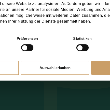
f unsere Website zu analysieren. Außerdem geben wir Infor
Nutzung Ihrer persönlichen Daten, wie in der
Datens
e an unsere Partner für soziale Medien, Werbung und Ana
mationen möglicherweise mit weiteren Daten zusammen, die 
men Ihrer Nutzung der Dienste gesammelt haben.
 senden
Präferenzen
Statistiken
mation
Auswahl erlauben