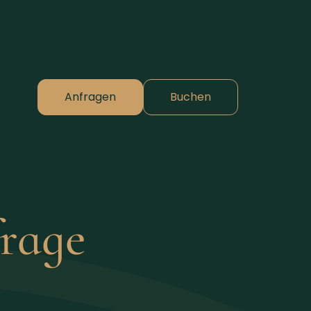
Anfragen
Buchen
DE
⌄
rage