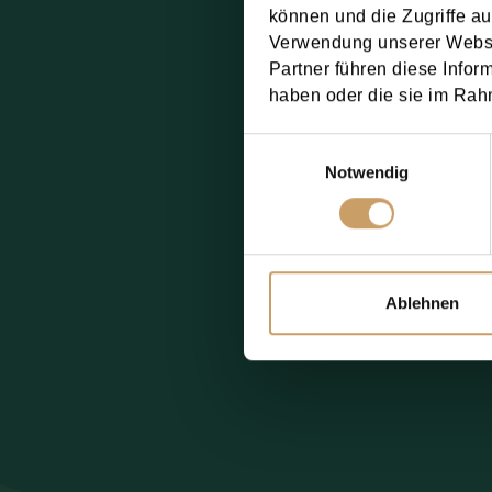
können und die Zugriffe au
Sie willigen der 
Verwendung unserer Websit
beschrieben, ein.
Partner führen diese Infor
haben oder die sie im Rah
Anfrage jetzt
Einwilligungsauswahl
Notwendig
Additional Infor
Ablehnen