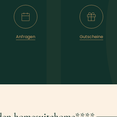
Anfragen
Gutscheine
den home
suite
home****