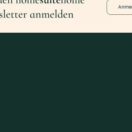
Anme
letter anmelden
Lindauweg 24
6391 Fieberbrunn
Austria
+43-664-512-9390
welcome@home-suite-home.at