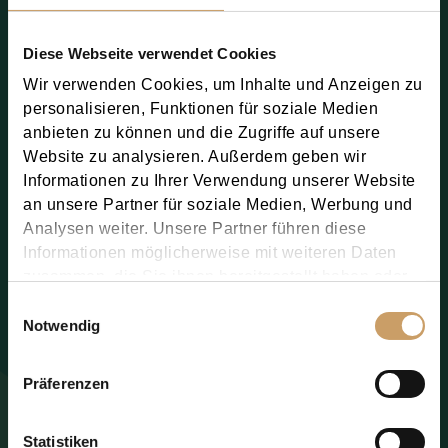
Diese Webseite verwendet Cookies
Wir verwenden Cookies, um Inhalte und Anzeigen zu
personalisieren, Funktionen für soziale Medien
anbieten zu können und die Zugriffe auf unsere
Website zu analysieren. Außerdem geben wir
Informationen zu Ihrer Verwendung unserer Website
an unsere Partner für soziale Medien, Werbung und
Analysen weiter. Unsere Partner führen diese
Informationen möglicherweise mit weiteren Daten
zusammen, die Sie ihnen bereitgestellt haben oder
die sie im Rahmen Ihrer Nutzung der Dienste
Einwilligungsauswahl
gesammelt haben.
Notwendig
Sie willigen der Nutzung Ihrer persönlichen Daten,
Präferenzen
wie in der
Datenschutzbestimmung
beschrieben,
ein.
Statistiken