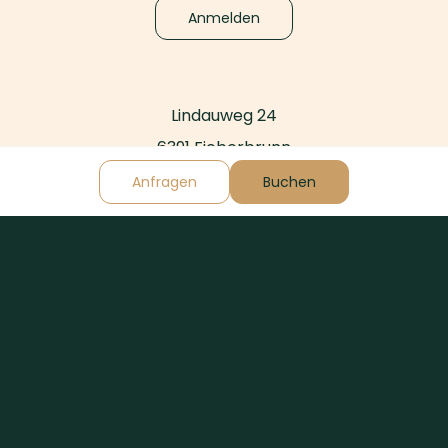
Anmelden
Lindauweg 24
6391 Fieberbrunn
Austria
Anfragen
Buchen
+43-664-512-9390
welcome@home-suite-home.at