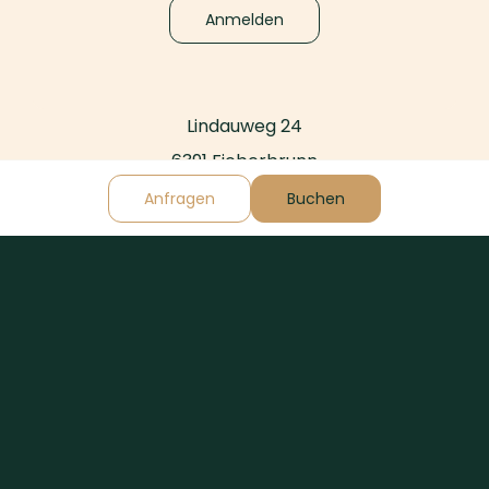
Anmelden
Lindauweg 24
6391 Fieberbrunn
Austria
Anfragen
Buchen
+43-664-512-9390
welcome@home-suite-home.at