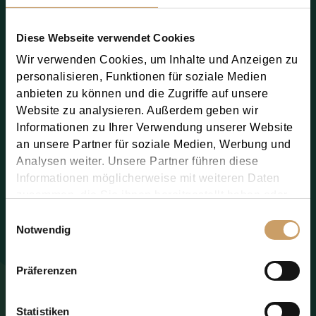
Diese Webseite verwendet Cookies
Wir verwenden Cookies, um Inhalte und Anzeigen zu
personalisieren, Funktionen für soziale Medien
anbieten zu können und die Zugriffe auf unsere
Website zu analysieren. Außerdem geben wir
Informationen zu Ihrer Verwendung unserer Website
an unsere Partner für soziale Medien, Werbung und
Analysen weiter. Unsere Partner führen diese
Informationen möglicherweise mit weiteren Daten
zusammen, die Sie ihnen bereitgestellt haben oder
die sie im Rahmen Ihrer Nutzung der Dienste
Einwilligungsauswahl
gesammelt haben.
Notwendig
Sie willigen der Nutzung Ihrer persönlichen Daten,
Präferenzen
wie in der
Datenschutzbestimmung
beschrieben,
ein.
Statistiken