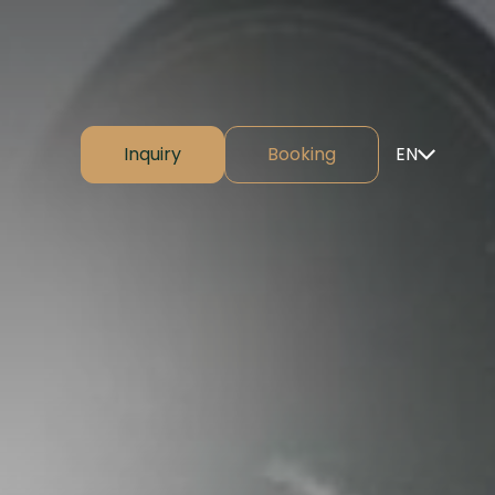
Inquiry
Booking
EN
⌄