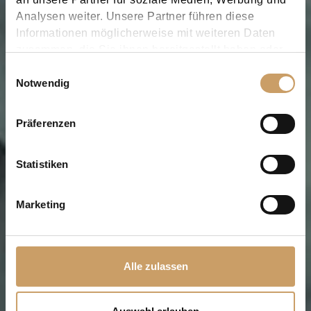
Analysen weiter. Unsere Partner führen diese
Informationen möglicherweise mit weiteren Daten
zusammen, die Sie ihnen bereitgestellt haben oder
die sie im Rahmen Ihrer Nutzung der Dienste
Einwilligungsauswahl
gesammelt haben.
Notwendig
Präferenzen
Statistiken
Marketing
Alle zulassen