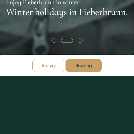
Enjoy Fieberbrunn in winter.
Winter holidays in Fieberbrunn.
Inquiry
Booking
Fieberbrunn and the Pillerseetal valley are
synonymous with snow in winter. And when
we say snow, we mean lots of it! Calling the
area a "snow hole” would not be an
exaggeration. And with this legendary
abundance of snow, your winter holiday