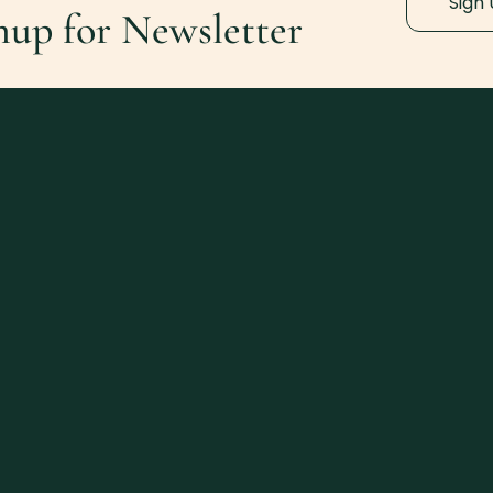
Sign
nup for Newsletter
Lindauweg 24
6391 Fieberbrunn
Austria
+43-664-512-9390
welcome@home-suite-home.at