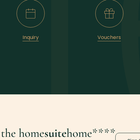
Inquiry
Vouchers
 the home
suite
home****