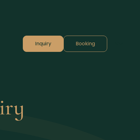
Inquiry
Booking
EN
⌄
iry