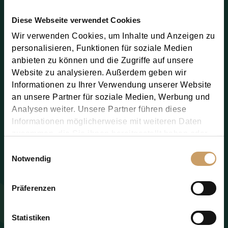
Diese Webseite verwendet Cookies
Wir verwenden Cookies, um Inhalte und Anzeigen zu
personalisieren, Funktionen für soziale Medien
anbieten zu können und die Zugriffe auf unsere
Website zu analysieren. Außerdem geben wir
Informationen zu Ihrer Verwendung unserer Website
an unsere Partner für soziale Medien, Werbung und
Analysen weiter. Unsere Partner führen diese
Informationen möglicherweise mit weiteren Daten
zusammen, die Sie ihnen bereitgestellt haben oder
die sie im Rahmen Ihrer Nutzung der Dienste
Einwilligungsauswahl
gesammelt haben.
Notwendig
Präferenzen
You consent to the use of your personal data as
described in the
Privacy Policy
.
Statistiken