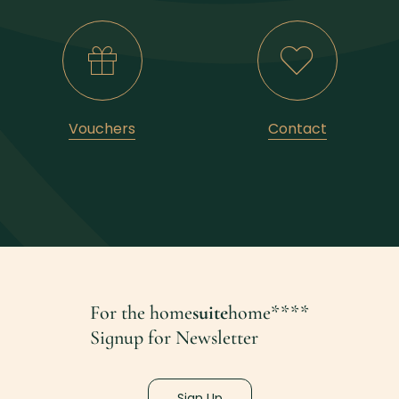
Vouchers
Contact
For the home
suite
home****
Signup for Newsletter
Sign Up