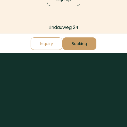
Lindauweg 24
6391 Fieberbrunn
Inquiry
Booking
Austria
+43-664-512-9390
welcome@home-suite-home.at