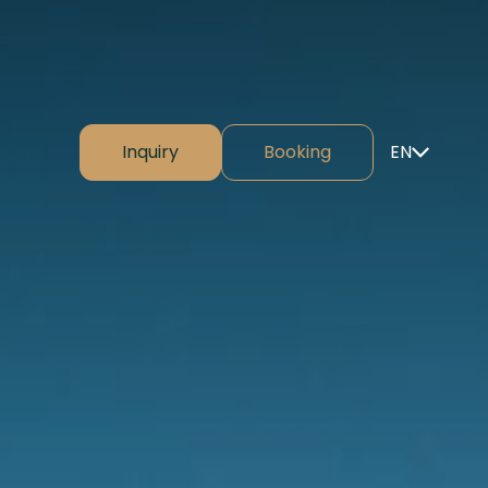
Inquiry
Booking
EN
⌄