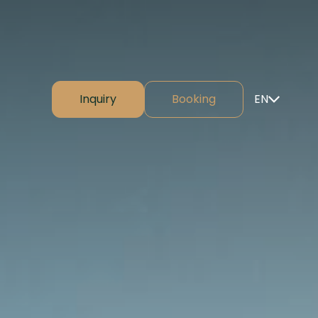
Inquiry
Booking
EN
⌄