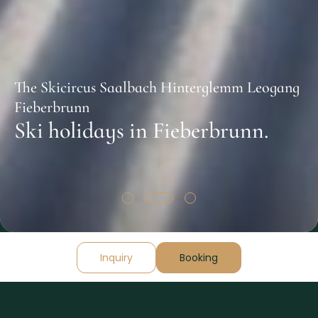
The Skicircus Saalbach Hinterglemm Leogang
Fieberbrunn
Ski holidays in Fieberbrunn.
Inquiry
Booking
The home
suite
home
****
is your 4-star hotel