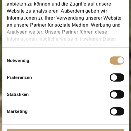
anbieten zu können und die Zugriffe auf unsere
Website zu analysieren. Außerdem geben wir
Informationen zu Ihrer Verwendung unserer Website
an unsere Partner für soziale Medien, Werbung und
Analysen weiter. Unsere Partner führen diese
Informationen möglicherweise mit weiteren Daten
zusammen, die Sie ihnen bereitgestellt haben oder
die sie im Rahmen Ihrer Nutzung der Dienste
Einwilligungsauswahl
gesammelt haben.
Notwendig
Präferenzen
Statistiken
Marketing