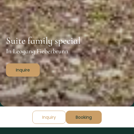
Suite family special
In Leogang Fieberbrunn
Inquire
Inquiry
Booking